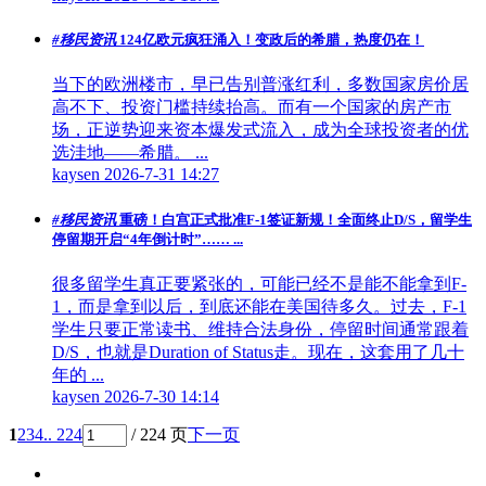
#移民资讯
124亿欧元疯狂涌入！变政后的希腊，热度仍在！
当下的欧洲楼市，早已告别普涨红利，多数国家房价居
高不下、投资门槛持续抬高。而有一个国家的房产市
场，正逆势迎来资本爆发式流入，成为全球投资者的优
选洼地——希腊。 ...
kaysen
2026-7-31 14:27
#移民资讯
重磅！白宫正式批准F-1签证新规！全面终止D/S，留学生
停留期开启“4年倒计时”…… ...
很多留学生真正要紧张的，可能已经不是能不能拿到F-
1，而是拿到以后，到底还能在美国待多久。过去，F-1
学生只要正常读书、维持合法身份，停留时间通常跟着
D/S，也就是Duration of Status走。现在，这套用了几十
年的 ...
kaysen
2026-7-30 14:14
1
2
3
4
.. 224
/ 224 页
下一页