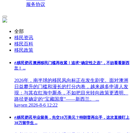
服务协议
全部
移民资讯
移民百科
移民政策
#移民资讯
澳洲移民门槛再收紧！追求“确定性之选”，不妨看看新西
兰！ ...
2026年，南半球的移民风向标正在发生剧变。面对澳洲
日益攀升的门槛和漫长的打分内卷，越来越多申请人发
现：与其在红海中厮杀，不如把目光转向政策更透明、
路径更确定的“宝藏国度”——新西兰。 ...
kaysen
2026-8-6 12:22
#移民资讯
毕业留美，先交10万美元？特朗普再出手，这次直接盯上
30万留学生 ...