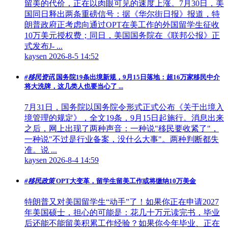
留美的代价，正在以肉眼可见的速度上涨。7月30日，美
国同日释出两条重磅信号：据《华尔街日报》报道，特
朗普政府正考虑向通过OPT在美工作的外国留学生征收
10万美元授权费；同日，美国国务院在《联邦公报》正
式发布J- ...
kaysen
2026-8-5 14:52
#移民资讯
国务院19条出境新规，9月15日落地：超16万家移民中介
将大洗牌，这几类人也要当心了 ...
7月31日，国务院以国务院令形式正式公布《关于出境入
境管理的规定》，全文19条，9月15日起施行。消息出来
之后，网上出现了两种声音：一种说"移民要收紧了"，
一种说"不过是行业备案，没什么大事"。两种判断都失
准。说 ...
kaysen
2026-8-4 14:59
#移民政策
OPT大变革，留学生留美工作或将缴纳10万美金
特朗普又对美国留学生“动手”了！如果你正在申请2027
年美国硕士，担心的可能是：花几十万元读完书，毕业
后还能不能留美积累工作经验？如果你今年毕业、正在