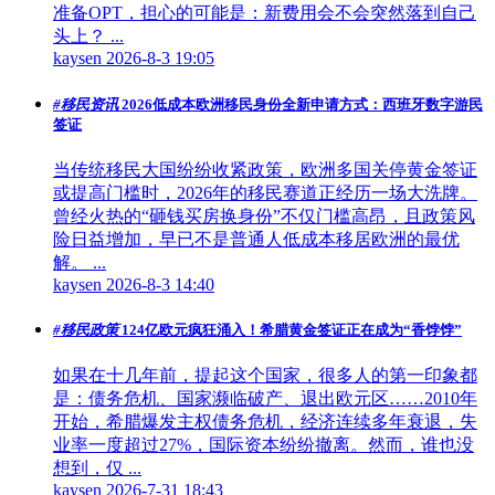
准备OPT，担心的可能是：新费用会不会突然落到自己
头上？ ...
kaysen
2026-8-3 19:05
#移民资讯
2026低成本欧洲移民身份全新申请方式：西班牙数字游民
签证
当传统移民大国纷纷收紧政策，欧洲多国关停黄金签证
或提高门槛时，2026年的移民赛道正经历一场大洗牌。
曾经火热的“砸钱买房换身份”不仅门槛高昂，且政策风
险日益增加，早已不是普通人低成本移居欧洲的最优
解。 ...
kaysen
2026-8-3 14:40
#移民政策
124亿欧元疯狂涌入！希腊黄金签证正在成为“香饽饽”
如果在十几年前，提起这个国家，很多人的第一印象都
是：债务危机、国家濒临破产、退出欧元区……2010年
开始，希腊爆发主权债务危机，经济连续多年衰退，失
业率一度超过27%，国际资本纷纷撤离。然而，谁也没
想到，仅 ...
kaysen
2026-7-31 18:43