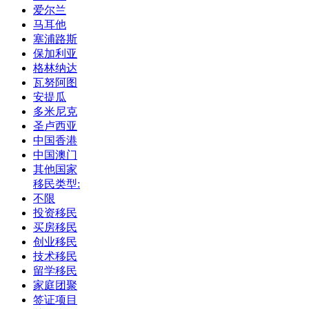
爱尔兰
马耳他
塞浦路斯
保加利亚
格林纳达
瓦努阿图
安提瓜
多米尼克
圣卢西亚
中国香港
中国澳门
其他国家
移民类型:
不限
投资移民
买房移民
创业移民
技术移民
留学移民
家庭团聚
签证项目