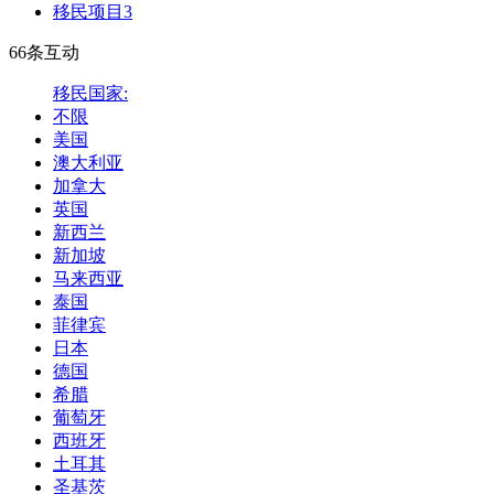
移民项目
3
66条互动
移民国家:
不限
美国
澳大利亚
加拿大
英国
新西兰
新加坡
马来西亚
泰国
菲律宾
日本
德国
希腊
葡萄牙
西班牙
土耳其
圣基茨