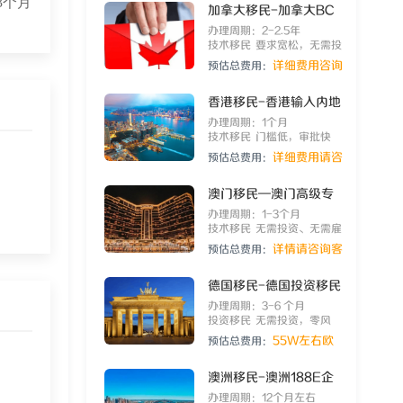
3个月
加拿大移民-加拿大BC
省雇主担保移民
办理周期：2-2.5年
技术移民
要求宽松，无需投
资，一步到位定居温哥华
详细费用咨询
预估总费用：
客服
香港移民-香港输入内地
人才计划
办理周期：1个月
技术移民
门槛低，审批快
速，获批率高
详细费用请咨
预估总费用：
询客服
澳门移民—澳门高级专
业人才计划
办理周期：1-3个月
技术移民
无需投资、无需雇
主，杰出人才移居澳门通
详情请咨询客
预估总费用：
道！
服
德国移民-德国投资移民
办理周期：3-6 个月
投资移民
无需投资，零风
险，可自由工作创业
55W左右欧
预估总费用：
元
澳洲移民-澳洲188E企
业家类别签证
办理周期：12个月左右