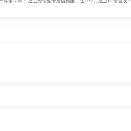
停留半年； 通过办理蓝卡居留德国，在21个月通过B1语言或3