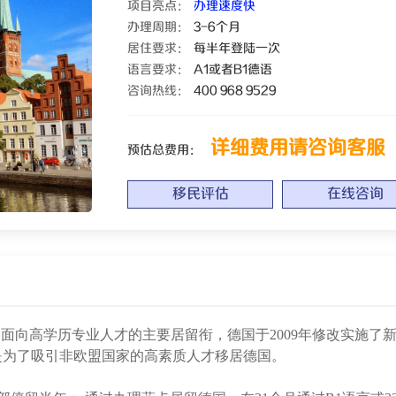
项目亮点：
办理速度快
办理周期：
3-6个月
居住要求：
每半年登陆一次
语言要求：
A1或者B1德语
咨询热线：
400 968 9529
详细费用请咨询客服
预估总费用：
移民评估
在线咨询
卡是面向高学历专业人才的主要居留衔，德国于2009年修改实施了
是为了吸引非欧盟国家的高素质人才移居德国。