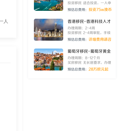
投资移民
适合投资，一人申
请，全家移民澳洲
投资75w澳币
预估总费用：
一人
香港移民-香港科技人才
计划
办理周期：2-4周
投资移民
2-4周审批，手续
简单，科创环境优越
详细费用请咨
预估总费用：
询客服
葡萄牙移民-葡萄牙黄金
居留许可
办理周期：8-12个月
买房移民
无长居要求，办理
周期短，畅行申根26国
28万欧元起
预估总费用：