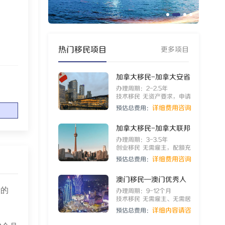
热门移民项目
更多项目
加拿大移民-加拿大安省
雇主担保移民
办理周期：2-2.5年
技术移民
无资产要求，申请
要求简单，一步到位获批枫
详细费用咨询
预估总费用：
叶卡
客服
加拿大移民-加拿大联邦
自雇移民项目
办理周期：3-3.5年
创业移民
无需雇主，配额充
足，一步到位取得枫叶卡
详细费用咨询
预估总费用：
客服
澳门移民—澳门优秀人
新的
才
办理周期：9-12个月
技术移民
无需雇主、无需居
住，高技术人才移居澳门通
详细内容请咨
预估总费用：
道！
询客服