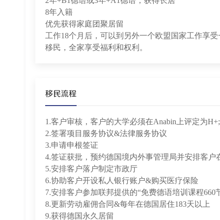
2年+B1德语或3年+A1德语，获得长居
8年入籍
优先获得家庭团聚居留
工作18个月后，可以到另外一个欧盟国家工作享
移民，全家享受福利和权利。
移民流程
1.客户审核，客户的大学必须在Anabin上评定为H+;
2.签署项目服务协议&法律服务协议
3.申请申根签证
4.签证获批，预约德国境内外事管理局并安排客户
5.安排客户落户制定市政厅
6.协助客户开设私人银行账户&购买医疗保险
7.安排客户参加联邦提供的“免费德语培训课程660节
8.更新劳动雇佣合同&每年在德国居住183天以上
9.获得德国永久居留